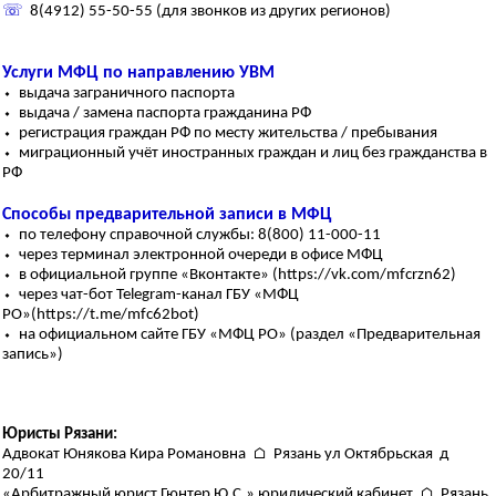
☏
8(4912) 55-50-55 (для звонков из других регионов)
Услуги МФЦ по направлению УВМ
⬩ выдача заграничного паспорта
⬩ выдача / замена паспорта гражданина РФ
⬩ регистрация граждан РФ по месту жительства / пребывания
⬩ миграционный учёт иностранных граждан и лиц без гражданства в
РФ
Способы предварительной записи в МФЦ
⬩ по телефону справочной службы: 8(800) 11-000-11
⬩ через терминал электронной очереди в офисе МФЦ
⬩ в официальной группе «Вконтакте» (https://vk.com/mfcrzn62)
⬩ через чат-бот Telegram-канал ГБУ «МФЦ
РО»(https://t.me/mfc62bot)
⬩ на официальном сайте ГБУ «МФЦ РО» (раздел «Предварительная
запись»)
Юристы Рязани:
Адвокат Юнякова Кира Романовна ⌂ Рязань ул Октябрьская д
20/11
«Арбитражный юрист Гюнтер Ю.С.» юридический кабинет ⌂ Рязань