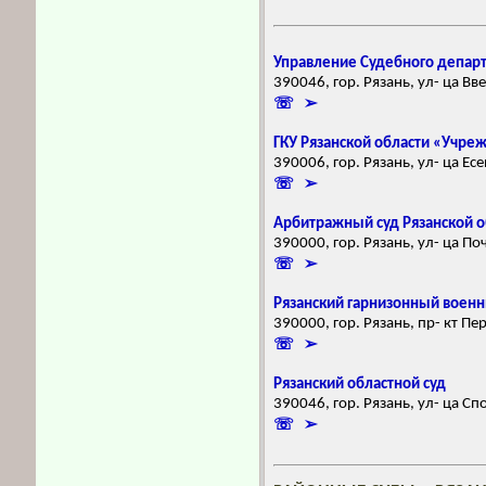
Управление Судебного департа
390046, гор. Рязань, ул- ца Вв
☏ ➢
ГКУ Рязанской области «Учре
390006, гор. Рязань, ул- ца Ес
☏ ➢
Арбитражный суд Рязанской о
390000, гор. Рязань, ул- ца По
☏ ➢
Рязанский гарнизонный военны
390000, гор. Рязань, пр- кт П
☏ ➢
Рязанский областной суд
390046, гор. Рязань, ул- ца Сп
☏ ➢