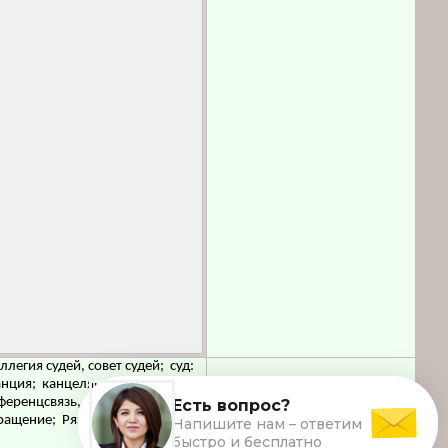
егия судей, совет судей; суд:
нция; канцелярия: гражданские
ференцсвязь, пресс-служба;
ащение; Рязанская область, г.