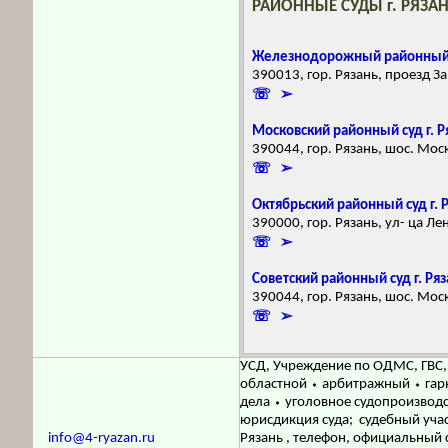
РАЙОННЫЕ СУДЫ г. РЯЗА
Железнодорожный районный с
390013, гор. Рязань, проезд З
☏ ➢
Московский районный суд г. Р
390044, гор. Рязань, шос. Мос
☏ ➢
Октябрьский районный суд г. 
390000, гор. Рязань, ул- ца Ле
☏ ➢
Советский районный суд г. Ря
390044, гор. Рязань, шос. Мос
☏ ➢
УСД, Учреждение по ОДМС, ГВС, 
областной ⬩ арбитражный ⬩ гар
дела ⬩ уголовное судопроизвод
юрисдикция суда; судебный учас
info@4-ryazan.ru
Рязань , телефон, официальный