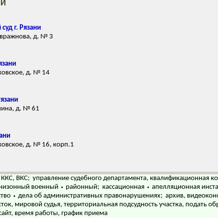
НИ
уд г. Рязани
авражнова, д. № 3
язани
ковское, д. № 14
Рязани
нина, д. № 61
зани
ковское, д. № 16, корп.1
ККС, ВКС; управление судебного департамента, квалификационная колл
низонный военный ⬩ районный; кассационная ⬩ апелляционная инста
ство ⬩ дела об административных правонарушениях; архив, видеокон
ток, мировой судья, территориальная подсудность участка, подать обр
 сайт, время работы, график приема